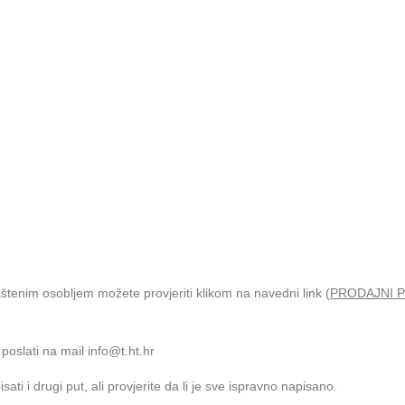
štenim osobljem možete provjeriti klikom na navedni link (
PRODAJNI P
poslati na mail info@t.ht.hr
i i drugi put, ali provjerite da li je sve ispravno napisano.