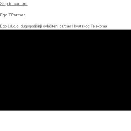
Skip to content
Ego TPartner
Ego j.d.o.o. dugogodišnji ovlašteni partner Hrvatskog Telekoma