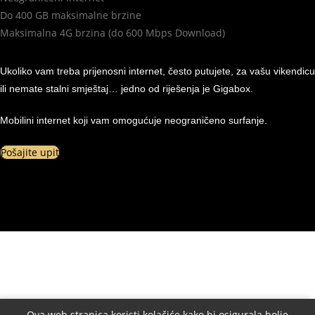
Do 400 GB maksimalne brzine
Maksimalna 4G brzina (do 600 Mbps Download)
Ukoliko vam treba prijenosni internet, često putujete, za vašu vikendicu
ili nemate stalni smještaj… jedno od riješenja je Gigabox.
Mobilini internet koji vam omogućuje neograničeno surfanje.
Pošajite upit
Ova web stranica koristi kolačiće kako bi osigurala bolje